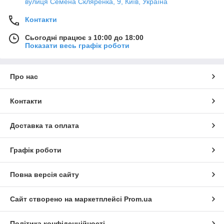
вулиця Семена Скляренка, 9, Київ, Україна
Асортимент продукції від компанії Vention включає наступні
Контакти
групи товарів:
Кабелі DVI, DisplayPort та Audio;
Сьогодні працює з 10:00 до 18:00
Показати весь графік роботи
Мережні кабелі синхронізації та зарядки type-c;
RCA, патч корди та кабелі OTG;
Про нас
Перехідники та адаптери;
USB-хаби та vga роз'єми;
Контакти
Організатори для кабелю;
Тримачі та підставки;
Доставка та оплата
Bluetooth адаптери;
Звукові карти;
Графік роботи
FM-трансмітери;
Зарядні пристрої та адаптери;
Повна версія сайту
Кард-рідери;
Відео розгалужувачі та відеокомутатори;
Сайт створено на маркетплейсі
Prom.ua
Power Bank;
Політика конфіденційності