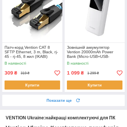
Патч-корд Vention CAT 8
Зовнішній аккумулятор
SFTP Ethernet, 3 m, Black, rj-
Vention 20000mAh Power
45 - rj-45, 8 жил (IKABI)
Bank (Micro-USB+USB-
C+USB-A+USB-A) 22.5W
В наявності
В наявності
White LED Display Type
309
1 099
₴
₴
319 ₴
1 299 ₴
Купити
Купити
Показати ще
VENTION Ukraine:найкращі комплектуючі для ПК