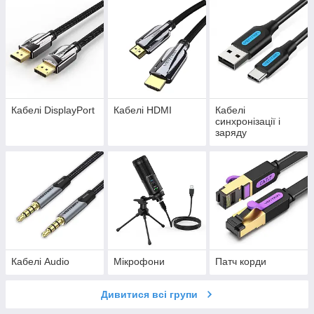
Кабелі DisplayPort
Кабелі HDMI
Кабелі
синхронізації і
заряду
Кабелі Audio
Мікрофони
Патч корди
Дивитися всі групи