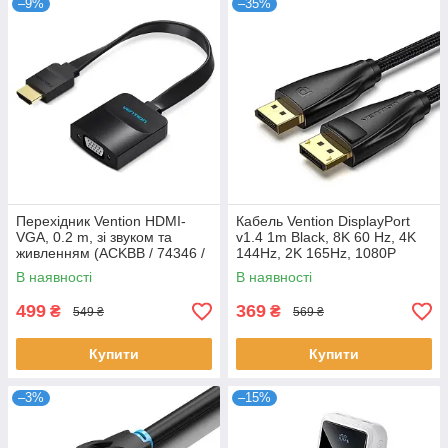
–9%
–35%
Перехідник Vention HDMI-
Кабель Vention DisplayPort
VGA, 0.2 m, зі звуком та
v1.4 1m Black, 8K 60 Hz, 4K
живленням (ACKBB / 74346 /
144Hz, 2K 165Hz, 1080P
42161)
240Hz (HCCBF)
В наявності
В наявності
499
369
₴
₴
549 ₴
569 ₴
Купити
Купити
–3%
–15%