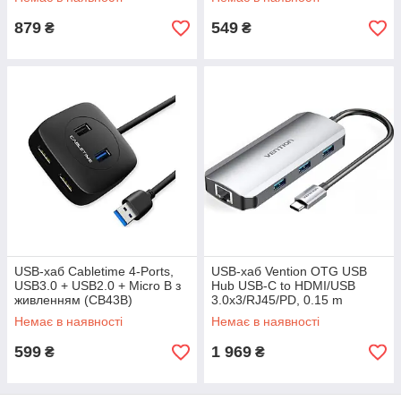
879
549
₴
₴
USB-хаб Cabletime 4-Ports,
USB-хаб Vention OTG USB
USB3.0 + USB2.0 + Micro B з
Hub USB-C to HDMI/USB
живленням (CB43B)
3.0x3/RJ45/PD, 0.15 m
(TOHHB)
Немає в наявності
Немає в наявності
599
1 969
₴
₴