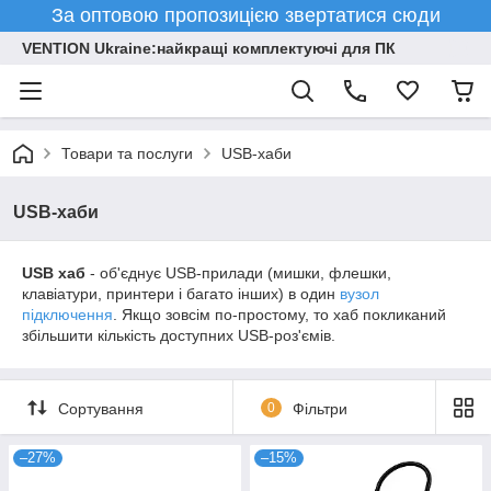
За оптовою пропозицією звертатися сюди
VENTION Ukraine:найкращі комплектуючі для ПК
Товари та послуги
USB-хаби
USB-хаби
USB хаб
- об'єднує USB-прилади (мишки, флешки,
клавіатури, принтери і багато інших) в один
вузол
підключення
. Якщо зовсім по-простому, то хаб покликаний
збільшити кількість доступних USB-роз'ємів.
Сортування
0
Фільтри
–27%
–15%