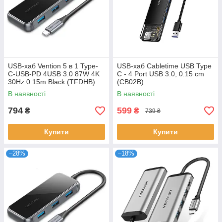
USB-хаб Vention 5 в 1 Type-
USB-хаб Cabletime USB Type
C-USB-PD 4USB 3.0 87W 4K
C - 4 Port USB 3.0, 0.15 cm
30Hz 0.15m Black (TFDHB)
(CB02B)
В наявності
В наявності
794
599
₴
₴
739 ₴
Купити
Купити
–28%
–18%