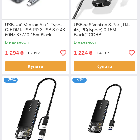
USB-хаб Vention 5 в 1 Type-
USB-хаб Vention 3-Port, RJ-
C-HDMI-USB-PD 3USB 3.0 4K
45, PD(type-c) 0.15M
60Hz 87W 0.15m Black
Black(TGDHB)
(TFBHB)
В наявності
В наявності
1 294
1 224
₴
₴
1 799 ₴
1 499 ₴
Купити
Купити
–25%
–30%