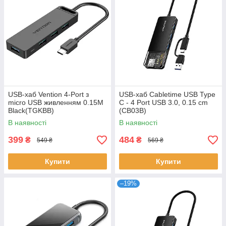
USB-хаб Vention 4-Port з
USB-хаб Cabletime USB Type
micro USB живленням 0.15M
C - 4 Port USB 3.0, 0.15 cm
Black(TGKBB)
(CB03B)
В наявності
В наявності
399
484
₴
₴
549 ₴
569 ₴
Купити
Купити
–19%