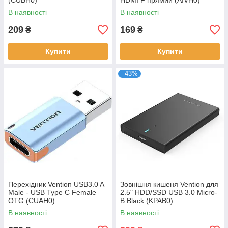
(CUBH0)
HDMI F прямий (AIVH0)
В наявності
В наявності
209
169
₴
₴
Купити
Купити
–43%
Перехідник Vention USB3.0 A
Зовнішня кишеня Vention для
Male - USB Type C Female
2.5" HDD/SSD USB 3.0 Micro-
OTG (CUAH0)
B Black (KPAB0)
В наявності
В наявності