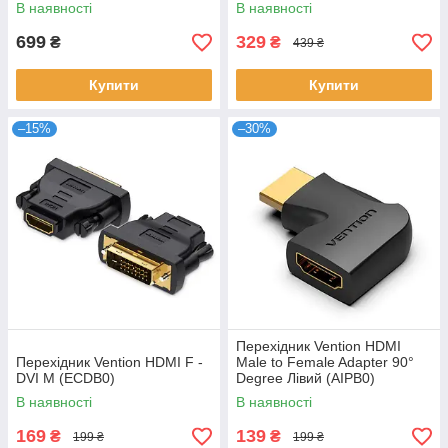
В наявності
В наявності
699
329
₴
₴
439 ₴
Купити
Купити
–15%
–30%
Перехідник Vention HDMI
Перехідник Vention HDMI F -
Male to Female Adapter 90°
DVI M (ECDB0)
Degree Лівий (AIPB0)
В наявності
В наявності
169
139
₴
₴
199 ₴
199 ₴