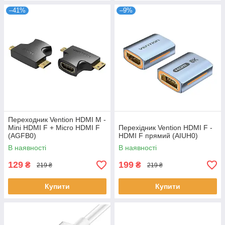
–41%
–9%
Переходник Vention HDMI M -
Mini HDMI F + Micro HDMI F
Перехідник Vention HDMI F -
(AGFB0)
HDMI F прямий (AIUH0)
В наявності
В наявності
129
199
₴
₴
219 ₴
219 ₴
Купити
Купити