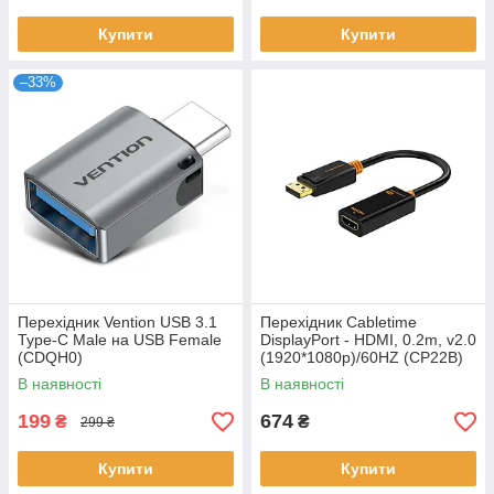
Купити
Купити
–33%
Перехідник Vention USB 3.1
Перехідник Сabletime
Type-C Male на USB Female
DisplayPort - HDMI, 0.2m, v2.0
(CDQH0)
(1920*1080p)/60HZ (CP22B)
В наявності
В наявності
199
674
₴
₴
299 ₴
Купити
Купити