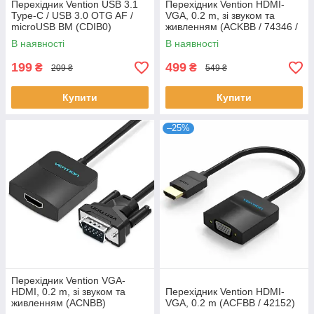
Перехідник Vention USB 3.1
Перехідник Vention HDMI-
Type-C / USB 3.0 OTG AF /
VGA, 0.2 m, зі звуком та
microUSB BM (CDIB0)
живленням (ACKBB / 74346 /
42161)
В наявності
В наявності
199
499
₴
₴
209 ₴
549 ₴
Купити
Купити
–25%
Перехідник Vention VGA-
HDMI, 0.2 m, зі звуком та
Перехідник Vention HDMI-
живленням (ACNBB)
VGA, 0.2 m (ACFBB / 42152)