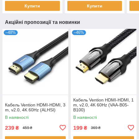
Купити
Купити
Акційні пропозиції та новинки
–48%
–46%
Кабель Vention HDMI-HDMI, 1
Кабель Vention HDMI-HDMI, 3
m, v2.0, 4K 60Hz (VAA-B05-
m, v2.0, 4K 60Hz (ALHSI)
B100)
В наявності
В наявності
239
199
₴
₴
459 ₴
369 ₴