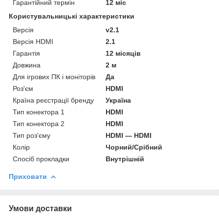
Гарантійний термін
12 міс
Користувальницькі характеристики
Версія
v2.1
Версія HDMI
2.1
Гарантія
12 місяців
Довжина
2 м
Для ігрових ПК і моніторів
Да
Роз'єм
HDMI
Країна реєстрації бренду
Україна
Тип конектора 1
HDMI
Тип конектора 2
HDMI
Тип роз'єму
HDMI — HDMI
Колір
Чорний/Срібний
Спосіб прокладки
Внутрішній
Приховати
Умови доставки