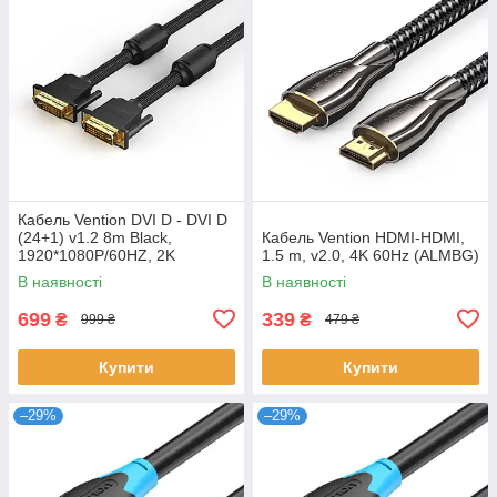
Кабель Vention DVI D - DVI D
(24+1) v1.2 8m Black,
Кабель Vention HDMI-HDMI,
1920*1080P/60HZ, 2K
1.5 m, v2.0, 4K 60Hz (ALMBG)
(EAEBK)
В наявності
В наявності
699
339
₴
₴
999 ₴
479 ₴
Купити
Купити
–29%
–29%