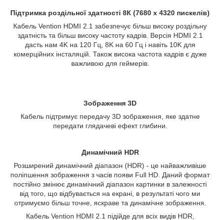
Підтримка роздільної здатності 8К (7680 х 4320 пискелів)
Кабель Vention HDMI 2.1 забезпечує більш високу роздільну
здатність та більш високу частоту кадрів. Версія HDMI 2.1
дасть нам 4K на 120 Гц, 8K на 60 Гц і навіть 10K для
комерційних інсталяцій. Також висока частота кадрів є дуже
важливою для геймерів.
Зображення 3D
Кабель підтримує передачу 3D зображення, яке здатне
передати глядачеві ефект глибини.
Динамічний HDR
Розширений динамічний діапазон (HDR) - це найважливіше
поліпшення зображення з часів появи Full HD. Даний формат
постійно змінює динамічний діапазон картинки в залежності
від того, що відбувається на екрані, в результаті чого ми
отримуємо більш точне, яскраве та динамічне зображення.
Кабель Vention HDMI 2.1 підійде для всіх видів HDR,