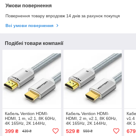
Умови повернення
Повернення товару впродовж 14 днів за рахунок покупця
Всі умови повернення
Подібні товари компанії
Кабель Vention HDMI-
Кабель Vention HDMI-
Кабе
HDMI, 1 m, v2.1, 8K 60Hz,
HDMI, 2 m, v2.1, 8K 60Hz,
v1.4
4K 165Hz, 2K 144Hz,
4K 165Hz, 2K 144Hz,
4K 1
1080P 240Hz (ALCIF)
1080P 240Hz (ALCIH)
1080
399
529
679
₴
₴
439 ₴
559 ₴