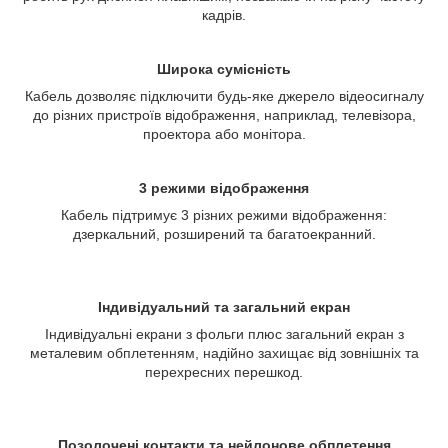
кадрів.
Широка сумісність
Кабель дозволяє підключити будь-яке джерело відеосигналу
до різних пристроїв відображення, наприклад, телевізора,
проектора або монітора.
3 режими відображення
Кабель підтримує 3 різних режими відображення:
дзеркальний, розширений та багатоекранний.
Індивідуальний та загальний екран
Індивідуальні екрани з фольги плюс загальний екран з
металевим обплетенням, надійно захищає від зовнішніх та
перехресних перешкод.
Позолочені контакти та нейлонове обплетення