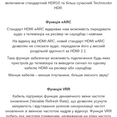
включаючи стандартний HDR10 та більш сучасний Technicolor
HDR.
Функція eARC
Стандарт HDMI eARC відкриває нам можливість передавати
аудіо з телевізора на ресівер чи саундбар і навпаки.
На відміну від HDMI ARC, новий стандарт HDMI eARC
дозволяє не стискати аудіо, передаючи його у високій
роздільній здатності за HDMI 2.1.
Така функція забезпечує можливість підключення будь-яких
пристроїв до телевізора та виводити сигнал по одному
кабелю HDMI на ресівер або саундбар.
Менше кабелів – менше плутанини, більше якісного звуку!
Функція VRR
Кабель підтримує функцію динамічного зміни частоти
оновлення (Variable Refresh Rate), що дозволяє усунути
заїкуватість і відставання шляхом синхронізації частот
оновлення зі змінною частотою кадрів у відеогрі. Функція VRR
робить рух дисплея плавнішим, незважаючи на різну частоту