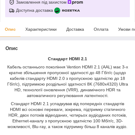
Замовлення під захистом
Доступна доставка
Опис
Характеристики
Доставка
Оплата
Умови п
Опис
Стандарт HDMI 2.1
Кабель останнього покоління Vention HDMI 2.1 (AAL) має 3-х
кратне збільшення пропускної здатності до 48 Гбіт/с (щодо
кабелів стандарту HDMI 2.0 з пропускною здатністю до 18
Гбіт/с), підтримкою роздільної здатності 8K (7680х4320) Ultra
HD, технології оновлення (VRR), динамічного HDR та
автоматичного регулювання латентності.
Стандарт HDMI 2.1 успадкував від попередніх стандартів
HDMI всі основні переваги, зокрема, підтримку статичного
HDR, двох потоків відеоданих, чотирьох аудіоданих потоків,
Ethernet-каналу з пропускною здатністю 100 Мбіт/с, 3D-
можливості, Blu-ray, а також підтримку більш 8 каналів аудіо.