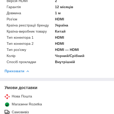
Версія HDMI
2
Гарантія
12 місяців
Довжина
1 м
Роз'єм
HDMI
Країна реєстрації бренду
Україна
Країна-виробник товару
Китай
Тип конектора 1
HDMI
Тип конектора 2
HDMI
Тип роз'єму
HDMI — HDMI
Колір
Чорний/Срібний
Спосіб прокладки
Внутрішній
Приховати
Умови доставки
Нова Пошта
Магазини Rozetka
Самовивіз