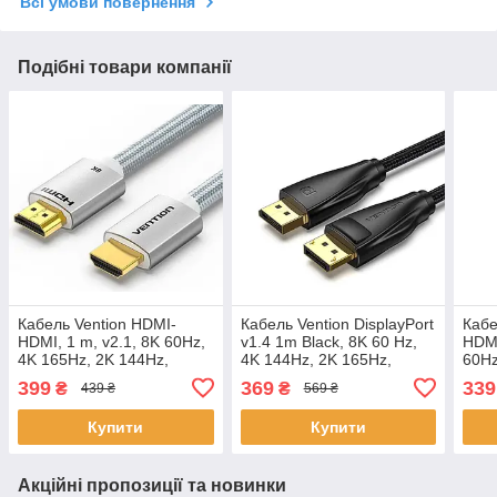
Всі умови повернення
Подібні товари компанії
Кабель Vention HDMI-
Кабель Vention DisplayPort
Кабе
HDMI, 1 m, v2.1, 8K 60Hz,
v1.4 1m Black, 8K 60 Hz,
HDMI
4K 165Hz, 2K 144Hz,
4K 144Hz, 2K 165Hz,
60H
1080P 240Hz (ALCIF)
1080P 240Hz (HCCBF)
399
369
339
₴
₴
439 ₴
569 ₴
Купити
Купити
Акційні пропозиції та новинки