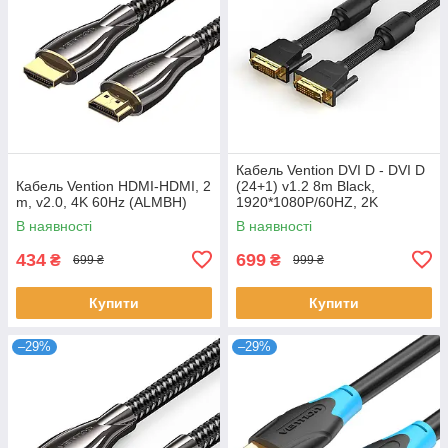
Кабель Vention DVI D - DVI D
Кабель Vention HDMI-HDMI, 2
(24+1) v1.2 8m Black,
m, v2.0, 4K 60Hz (ALMBH)
1920*1080P/60HZ, 2K
(EAEBK)
В наявності
В наявності
434
699
₴
₴
699 ₴
999 ₴
Купити
Купити
–29%
–29%