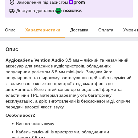
Замовлення під захистом
Доступна доставка
Опис
Характеристики
Доставка
Оплата
Умови 
Опис
Аудіокабель Vention Audio 3.5 мм
– якісний та незамінний
аксесуар для власників аудіопристроїв, обладнаних
популярним роз'ємом 3.5 мм mini-jack. Завдяки його
популярності та широкому застосуванню цей кабель сумісний
із величезною кількістю пристроїв: від смартфонів до
автомагнітол. Його литий конектор спеціальної форми та
еластичний TPE матеріал забезпечують багаторічну
експлуатацію, а дріт, виготовлений із безкисневої міді, сприяє
передачі високої якості звуку.
Особливості:
Висока якість звуку
Кабель сумісний із пристроями, обладнаними
роз'ємом 3.5 мм.