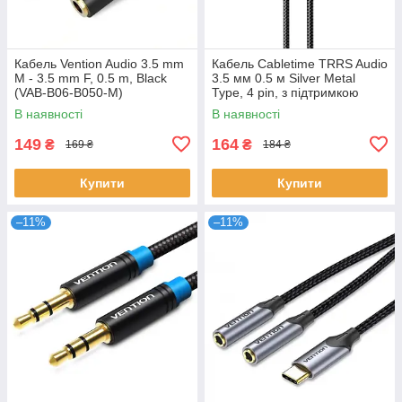
Кабель Vention Audio 3.5 mm
Кабель Cabletime TRRS Audio
M - 3.5 mm F, 0.5 m, Black
3.5 мм 0.5 м Silver Metal
(VAB-B06-B050-M)
Type, 4 pin, з підтримкою
мікрофона, стерео (CF18E)
В наявності
В наявності
149
164
₴
₴
169 ₴
184 ₴
Купити
Купити
–11%
–11%