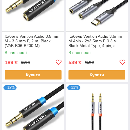
Кабель Vention Audio 3.5 mm
Кабель Vention Audio 3.5mm
M - 3.5 mm F, 2 m, Black
M 4pin - 2x3.5mm F 0.3 м
(VAB-B06-B200-M)
Black Metal Type, 4 pin, з
підтримкою мікрофона,
В наявності
В наявності
стерео
189
539
₴
₴
219 ₴
619 ₴
Купити
Купити
–12%
–11%