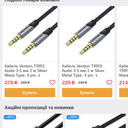
Кабель Vention TRRS
Кабель Vention TRRS
Кабе
Audio 3.5 мм 2 м Silver
Audio 3.5 мм 1 м Silver
TRRS
Metal Type, 4 pin, з
Metal Type, 4 pin, з
Metal
підтримкою мікрофона,
підтримкою мікрофона,
підт
279
229
214
₴
₴
289 ₴
239 ₴
стерео (BAQHH)
стерео (BAQHF)
стер
Купити
Купити
Акційні пропозиції та новинки
–40%
–29%