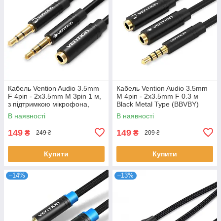
Кабель Vention Audio 3.5mm
Кабель Vention Audio 3.5mm
F 4pin - 2x3.5mm M 3pin 1 м,
M 4pin - 2x3.5mm F 0.3 м
з підтримкою мікрофона,
Black Metal Type (BBVBY)
стерео (BBTBF)
В наявності
В наявності
149
149
₴
₴
249 ₴
209 ₴
Купити
Купити
–14%
–13%