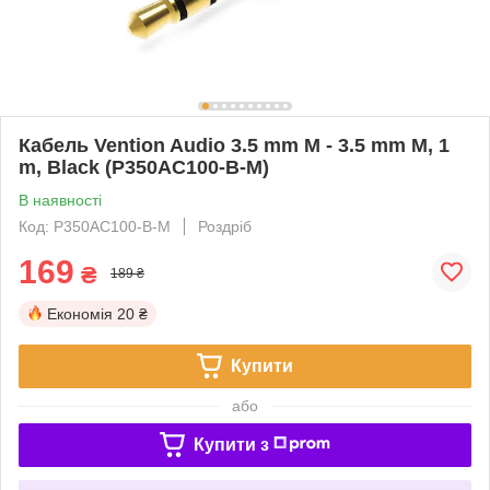
Кабель Vention Audio 3.5 mm M - 3.5 mm M, 1
m, Black (P350AC100-B-M)
В наявності
Код: P350AC100-B-M
Роздріб
169
₴
189 ₴
Економія
20 ₴
Купити
або
Купити з