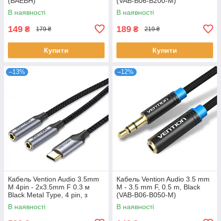
(BAEBH)
(VAB-B06-B200-M)
В наявності
В наявності
149
189
₴
₴
179 ₴
219 ₴
Купити
Купити
–13%
–12%
Кабель Vention Audio 3.5mm
Кабель Vention Audio 3.5 mm
M 4pin - 2x3.5mm F 0.3 м
M - 3.5 mm F, 0.5 m, Black
Black Metal Type, 4 pin, з
(VAB-B06-B050-M)
підтримкою мікрофона,
В наявності
В наявності
стерео