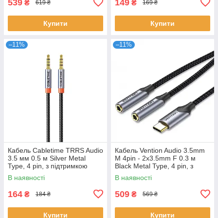
539
149
₴
₴
619 ₴
169 ₴
Купити
Купити
–11%
–11%
Кабель Cabletime TRRS Audio
Кабель Vention Audio 3.5mm
3.5 мм 0.5 м Silver Metal
M 4pin - 2x3.5mm F 0.3 м
Type, 4 pin, з підтримкою
Black Metal Type, 4 pin, з
мікрофона, стерео (CF18E)
підтримкою мікрофона,
В наявності
В наявності
стерео
164
509
₴
₴
184 ₴
569 ₴
Купити
Купити