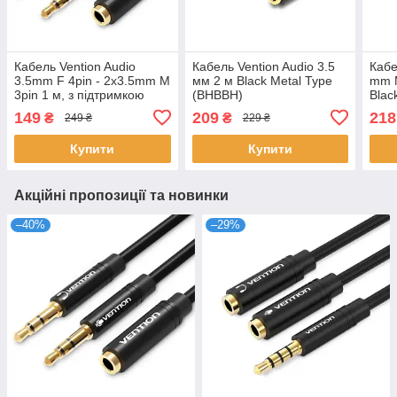
Кабель Vention Audio
Кабель Vention Audio 3.5
Кабе
3.5mm F 4pin - 2x3.5mm M
мм 2 м Black Metal Type
mm M
3pin 1 м, з підтримкою
(BHBBH)
Blac
мікрофона, стерео
149
209
218
₴
₴
249 ₴
229 ₴
(BBTBF)
Купити
Купити
Акційні пропозиції та новинки
–40%
–29%