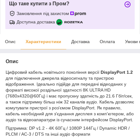
Що таке купити з Пром?
Замовлення під захистом
Доступна доставка
Опис
Характеристики
Доставка
Оплата
Умови 
Опис
Цифровий кабель новітнього покоління версії
DisplayPort 1.2
для підключення джерела відеосигналу та пристрою
відображення. Ідеально підійде для передачі відеоданих у
форматі високої роздільної здатності 8K ULTRA HD
(7680х4320@60Гц) і має пропускну здатність до 21.6 Гбіт/сек,
а також підтримку більш ніж 32 каналів аудіо. Кабель дозволяє
комутувати пристрої з роз'ємом DisplayPort. Як правило,
кабель необхідний для з'єднання дисплея з комп'ютером, або
аудіо та відеоапаратури із сучасним інтерфейсом DisplayPort.
Підтримка: DP v1.2 - 4K 60Гц / 1080P 144Гц / Dynamic HDR /
PLCM / AC-3 / DTS та інші аудіо формати