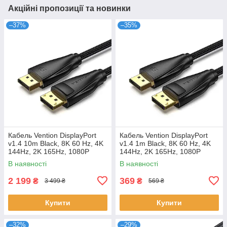
Акційні пропозиції та новинки
–37%
–35%
Кабель Vention DisplayPort
Кабель Vention DisplayPort
v1.4 10m Black, 8K 60 Hz, 4K
v1.4 1m Black, 8K 60 Hz, 4K
144Hz, 2K 165Hz, 1080P
144Hz, 2K 165Hz, 1080P
240Hz (HCCBL)
240Hz (HCCBF)
В наявності
В наявності
2 199
369
₴
₴
3 499 ₴
569 ₴
Купити
Купити
–32%
–29%