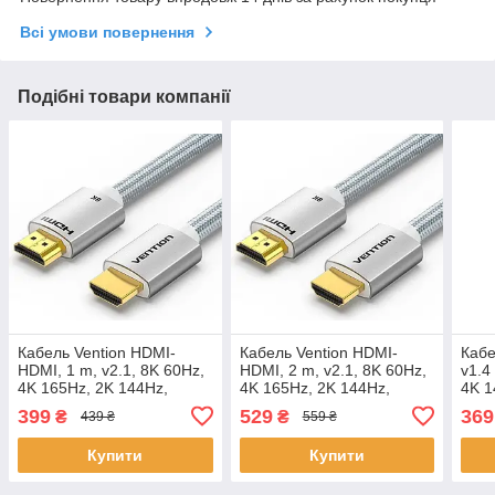
Всі умови повернення
Подібні товари компанії
Кабель Vention HDMI-
Кабель Vention HDMI-
Кабе
HDMI, 1 m, v2.1, 8K 60Hz,
HDMI, 2 m, v2.1, 8K 60Hz,
v1.4
4K 165Hz, 2K 144Hz,
4K 165Hz, 2K 144Hz,
4K 1
1080P 240Hz (ALCIF)
1080P 240Hz (ALCIH)
108
399
529
369
₴
₴
439 ₴
559 ₴
Купити
Купити