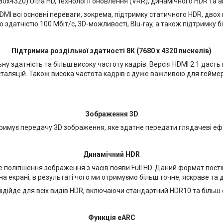
80х4320) Ultra HD, технології оновлення (VRR), динамічного HDR та
MI всі основні переваги, зокрема, підтримку статичного HDR, двох 
 здатністю 100 Мбіт/с, 3D-можливості, Blu-ray, а також підтримку бі
Підтримка роздільної здатності 8К (7680 х 4320 пискелів)
у здатність та більш високу частоту кадрів. Версія HDMI 2.1 дасть н
сталяцій. Також висока частота кадрів є дуже важливою для геймер
Зображення 3D
римує передачу 3D зображення, яке здатне передати глядачеві еф
Динамічний HDR
поліпшення зображення з часів появи Full HD. Даний формат пості
 на екрані, в результаті чого ми отримуємо більш точне, яскраве та
підійде для всіх видів HDR, включаючи стандартний HDR10 та більш 
Функція eARC