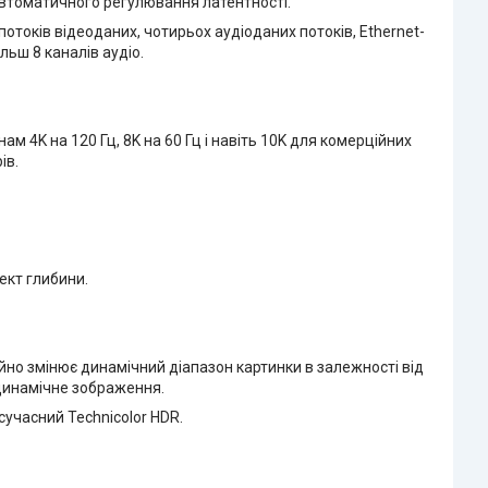
 автоматичного регулювання латентності.
потоків відеоданих, чотирьох аудіоданих потоків, Ethernet-
льш 8 каналів аудіо.
ам 4K на 120 Гц, 8K на 60 Гц і навіть 10K для комерційних
ів.
ект глибини.
йно змінює динамічний діапазон картинки в залежності від
 динамічне зображення.
сучасний Technicolor HDR.