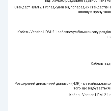
підтримкою роздільної здатності 8K (76
Стандарт HDMI 2.1 успадкував від попередніх стандартів HD
каналу з пропускною
Кабель Vention HDMI 2.1 забезпечує більш високу роздільн
ін
Кабель підт
Розширений динамічний діапазон (HDR) - це найважливіше 
того, що відбувається
Кабель Vention HDMI 2.1 