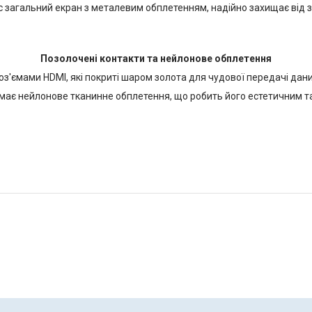
с загальний екран з металевим обплетенням, надійно захищає від 
Позолочені контакти та нейлонове обплетення
з'ємами HDMI, які покриті шаром золота для чудової передачі даних
має нейлонове тканинне обплетення, що робить його естетичним та