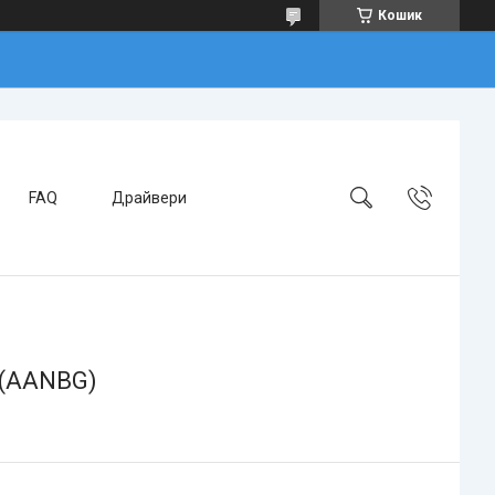
Кошик
FAQ
Драйвери
z (AANBG)