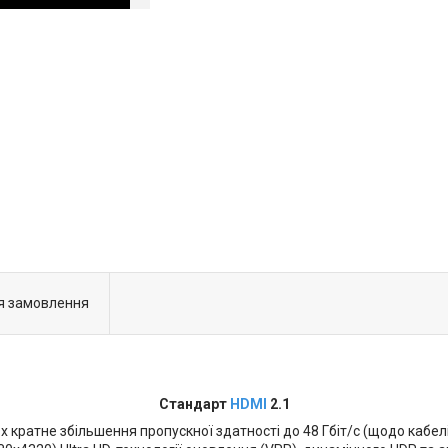
я замовлення
Стандарт
HDMI
2.1
х кратне збільшення пропускної здатності до 48 Гбіт/с (щодо кабелі