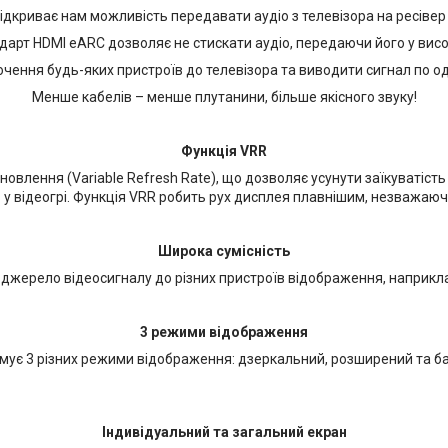
дкриває нам можливість передавати аудіо з телевізора на ресівер 
дарт HDMI eARC дозволяє не стискати аудіо, передаючи його у висок
чення будь-яких пристроїв до телевізора та виводити сигнал по о
Менше кабелів – менше плутанини, більше якісного звуку!
Функція VRR
овлення (Variable Refresh Rate), що дозволяє усунути заїкуватість 
у відеогрі. Функція VRR робить рух дисплея плавнішим, незважаючи
Широка сумісність
джерело відеосигналу до різних пристроїв відображення, наприклад
3 режими відображення
мує 3 різних режими відображення: дзеркальний, розширений та б
Індивідуальний та загальний екран