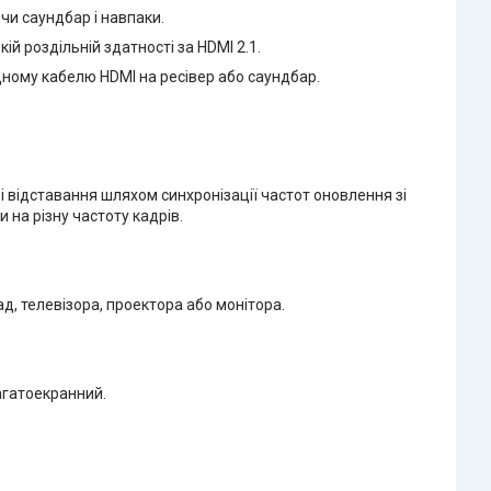
чи саундбар і навпаки.
ій роздільній здатності за HDMI 2.1.
дному кабелю HDMI на ресівер або саундбар.
і відставання шляхом синхронізації частот оновлення зі
 на різну частоту кадрів.
, телевізора, проектора або монітора.
агатоекранний.