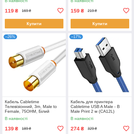
В наявності
В наявності
119
159
₴
₴
169 ₴
219 ₴
Купити
Купити
–26%
–17%
Кабель Cabletime
Кабель для принтера
Телевізіонний, 3m, Male to
Cabletime USB A Male - B
Female, 75OHM, Білий
Male Print 2 м (CA12L)
(CF33N)
В наявності
В наявності
139
274
₴
₴
189 ₴
329 ₴