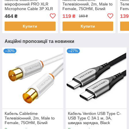
мікрофонний PRO XLR
Телевізіонний, 2m, Male to
Теле
Microphone Cable 3P XLR
Female, 75OHM, Білий
Fema
Male to Female, 2м
(CF33L)
(CF
464
119
139
₴
₴
169 ₴
(CF24L)
Купити
Купити
Акційні пропозиції та новинки
–30%
–27%
Кабель Cabletime
Кабель Vention USB Type C-
Телевізіонний, 2m, Male to
USB Type C 3A 1 м, 3А,
Female, 75OHM, Білий
швидка зарядка, Black
(CF33L)
(TADHF)