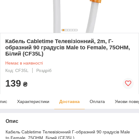
Кабель Cabletime Телевізіонний, 2m, Г-
образний 90 градусів Male to Female, 75OHM,
Білий (CF35L)
Немає в наявності
Код: CF35L
Роздріб
139
₴
пис
Характеристики
Доставка
Оплата
Умови пове
Опис
Кабель Cabletime Телевізіонний Г-образний 90 градусів Male
to Female, 75OHM, Білий (CF35L)