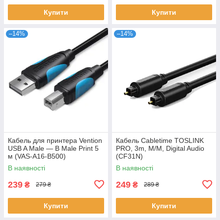
Купити
Купити
–14%
–14%
Кабель для принтера Vention
Кабель Cabletime TOSLINK
USB A Male — B Male Print 5
PRO, 3m, M/M, Digital Audio
м (VAS-A16-B500)
(CF31N)
В наявності
В наявності
239
249
₴
₴
279 ₴
289 ₴
Купити
Купити