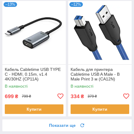
–13%
–12%
Кабель Cabletime USB TYPE
Кабель для принтера
C - HDMI, 0.15m, v1.4
Cabletime USB A Male - B
4K/30HZ (CP11A)
Male Print 3 м (CA12N)
В наявності
В наявності
699
334
₴
₴
799 ₴
379 ₴
Купити
Купити
Показати ще