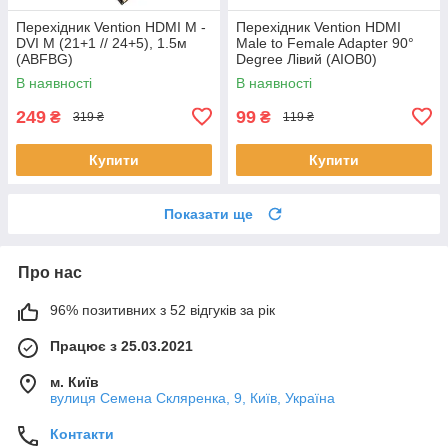
Перехідник Vention HDMI M -
Перехідник Vention HDMI
DVI M (21+1 // 24+5), 1.5м
Male to Female Adapter 90°
(ABFBG)
Degree Лівий (AIOB0)
В наявності
В наявності
249
99
₴
₴
319 ₴
119 ₴
Купити
Купити
Показати ще
Про нас
96% позитивних з 52 відгуків за рік
Працює з 25.03.2021
м. Київ
вулиця Семена Скляренка, 9, Київ, Україна
Контакти