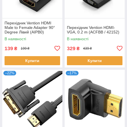
Перехідник Vention HDMI
Male to Female Adapter 90°
Перехідник Vention HDMI-
Degree Лівий (AIPB0)
VGA, 0.2 m (ACFBB / 42152)
В наявності
В наявності
139
329
₴
₴
199 ₴
439 ₴
Купити
Купити
–22%
–17%