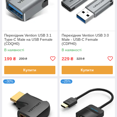
Перехідник Vention USB 3.1
Перехідник Vention USB 3.0
Type-C Male на USB Female
Male - USB-C Female
(CDQH0)
(CDPH0)
В наявності
В наявності
199
229
₴
₴
299 ₴
329 ₴
Купити
Купити
–30%
–25%