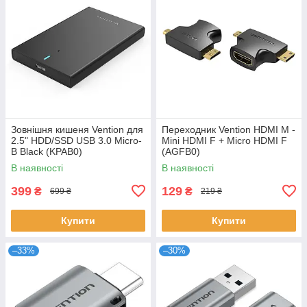
Зовнішня кишеня Vention для
Переходник Vention HDMI M -
2.5" HDD/SSD USB 3.0 Micro-
Mini HDMI F + Micro HDMI F
B Black (KPAB0)
(AGFB0)
В наявності
В наявності
399
129
₴
₴
699 ₴
219 ₴
Купити
Купити
–33%
–30%