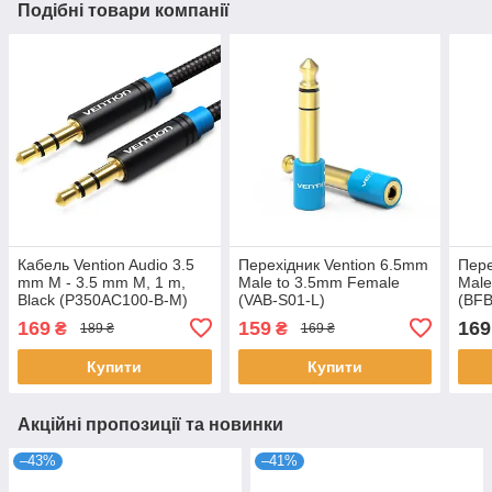
Подібні товари компанії
Кабель Vention Audio 3.5
Перехідник Vention 6.5mm
Пере
mm M - 3.5 mm M, 1 m,
Male to 3.5mm Female
Male
Black (P350AC100-B-M)
(VAB-S01-L)
(BF
169
159
169
₴
₴
189 ₴
169 ₴
Купити
Купити
Акційні пропозиції та новинки
–43%
–41%