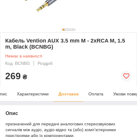
Кабель Vention AUX 3.5 mm M - 2xRCA M, 1.5
m, Black (BCNBG)
Немає в наявності
Код: BCNBG
Роздріб
269
₴
пис
Характеристики
Доставка
Оплата
Умови пове
Опис
призначений для передачі аналогових стереозвукових
сигналів між аудіо, аудіо-відео та (або) комп'ютерними
пристроями або їх компонентами.