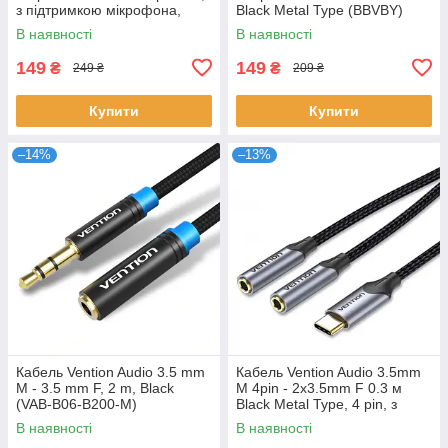
з підтримкою мікрофона,
Black Metal Type (BBVBY)
стерео (BBTBF)
В наявності
В наявності
149
149
₴
₴
249 ₴
209 ₴
Купити
Купити
–14%
–13%
Кабель Vention Audio 3.5 mm
Кабель Vention Audio 3.5mm
M - 3.5 mm F, 2 m, Black
M 4pin - 2x3.5mm F 0.3 м
(VAB-B06-B200-M)
Black Metal Type, 4 pin, з
підтримкою мікрофона,
В наявності
В наявності
стерео