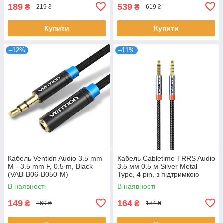
189
539
₴
₴
219 ₴
619 ₴
Купити
Купити
–12%
–11%
Кабель Vention Audio 3.5 mm
Кабель Cabletime TRRS Audio
M - 3.5 mm F, 0.5 m, Black
3.5 мм 0.5 м Silver Metal
(VAB-B06-B050-M)
Type, 4 pin, з підтримкою
мікрофона, стерео (CF18E)
В наявності
В наявності
149
164
₴
₴
169 ₴
184 ₴