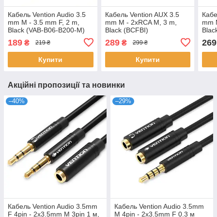
Кабель Vention Audio 3.5
Кабель Vention AUX 3.5
Кабе
mm M - 3.5 mm F, 2 m,
mm M - 2xRCA M, 3 m,
mm M
Black (VAB-B06-B200-M)
Black (BCFBI)
Blac
189
289
269
₴
₴
219 ₴
299 ₴
Купити
Купити
Акційні пропозиції та новинки
–40%
–29%
Кабель Vention Audio 3.5mm
Кабель Vention Audio 3.5mm
F 4pin - 2x3.5mm M 3pin 1 м,
M 4pin - 2x3.5mm F 0.3 м