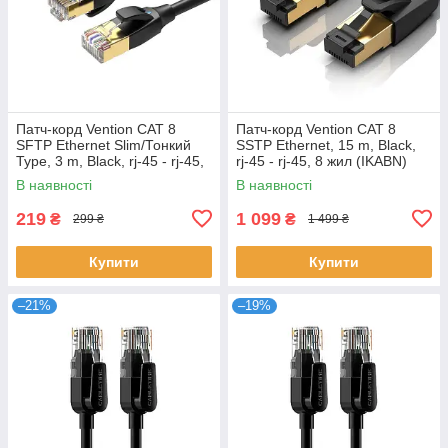
Патч-корд Vention CAT 8
Патч-корд Vention CAT 8
SFTP Ethernet Slim/Тонкий
SSTP Ethernet, 15 m, Black,
Type, 3 m, Black, rj-45 - rj-45,
rj-45 - rj-45, 8 жил (IKABN)
8 жил (IKIBI)
В наявності
В наявності
219
1 099
₴
₴
299 ₴
1 499 ₴
Купити
Купити
–21%
–19%