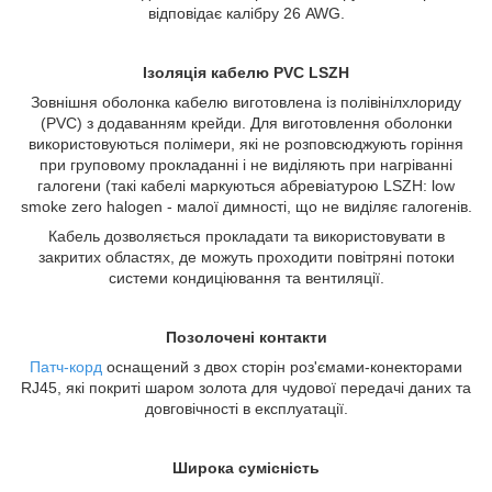
відповідає калібру 26 AWG.
Ізоляція кабелю PVC LSZH
Зовнішня оболонка кабелю виготовлена ​​із полівінілхлориду
(РVС) з додаванням крейди. Для виготовлення оболонки
використовуються полімери, які не розповсюджують горіння
при груповому прокладанні і не виділяють при нагріванні
галогени (такі кабелі маркуються абревіатурою LSZH: low
smoke zero halogen - малої димності, що не виділяє галогенів.
Кабель дозволяється прокладати та використовувати в
закритих областях, де можуть проходити повітряні потоки
системи кондиціювання та вентиляції.
Позолочені контакти
Патч-корд
оснащений з двох сторін роз'ємами-конекторами
RJ45, які покриті шаром золота для чудової передачі даних та
довговічності в експлуатації.
Широка сумісність