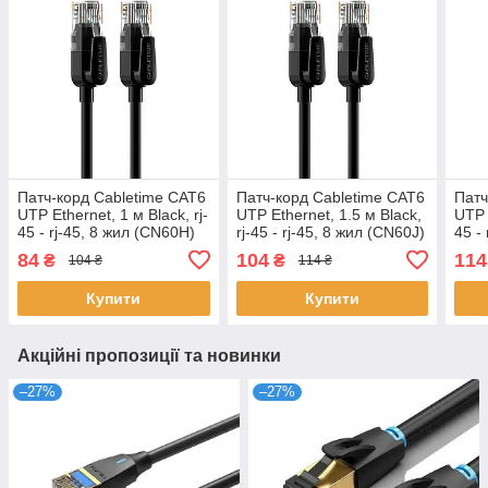
Патч-корд Cabletime CAT6
Патч-корд Cabletime CAT6
Патч
UTP Ethernet, 1 м Black, rj-
UTP Ethernet, 1.5 м Black,
UTP 
45 - rj-45, 8 жил (CN60H)
rj-45 - rj-45, 8 жил (CN60J)
45 -
84
104
114
₴
₴
104 ₴
114 ₴
Купити
Купити
Акційні пропозиції та новинки
–27%
–27%