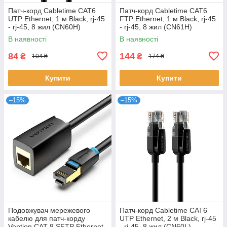
Патч-корд Cabletime CAT6
Патч-корд Cabletime CAT6
UTP Ethernet, 1 м Black, rj-45
FTP Ethernet, 1 м Black, rj-45
- rj-45, 8 жил (CN60H)
- rj-45, 8 жил (CN61H)
В наявності
В наявності
84
144
₴
₴
104 ₴
174 ₴
Купити
Купити
–15%
–15%
Подовжувач мережевого
Патч-корд Cabletime CAT6
кабелю для патч-корду
UTP Ethernet, 2 м Black, rj-45
Vention CAT 8 SFTP Ethernet,
- rj-45, 8 жил (CN60L)