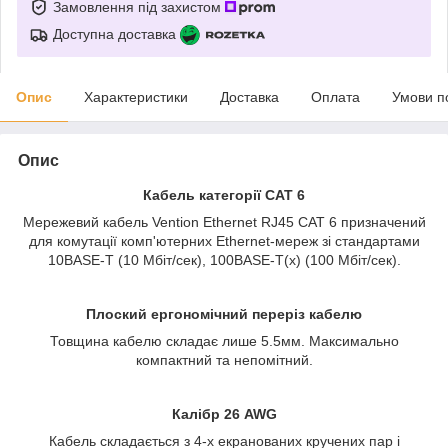
Замовлення під захистом
Доступна доставка
Опис
Характеристики
Доставка
Оплата
Умови п
Опис
Кабель категорії САТ 6
Мережевий кабель Vention Ethernet RJ45 САТ 6 призначений
для комутації комп'ютерних Ethernet-мереж зі стандартами
10ВАSЕ-Т (10 Мбіт/сек), 100ВАSЕ-Т(х) (100 Мбіт/сек).
Плоский ергономічний переріз кабелю
Товщина кабелю складає лише 5.5мм. Максимально
компактний та непомітний.
Калібр 26 AWG
Кабель складається з 4-х екранованих кручених пар і