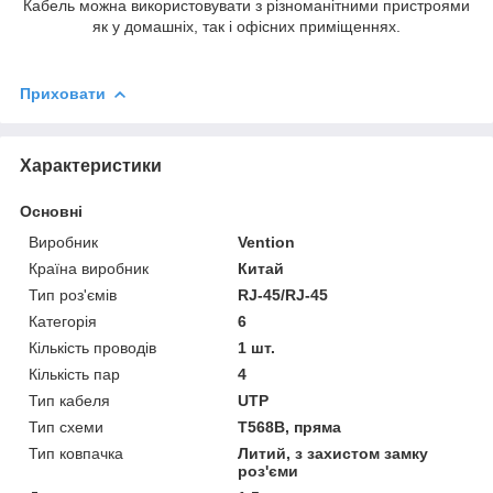
Кабель можна використовувати з різноманітними пристроями
як у домашніх, так і офісних приміщеннях.
Приховати
Характеристики
Основні
Виробник
Vention
Країна виробник
Китай
Тип роз'ємів
RJ-45/RJ-45
Категорія
6
Кількість проводів
1 шт.
Кількість пар
4
Тип кабеля
UTP
Тип схеми
Т568В, пряма
Тип ковпачка
Литий, з захистом замку
роз'єми