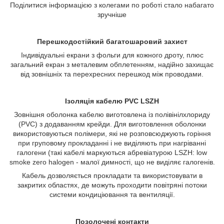
Поділитися інформацією з колегами по роботі стало набагато
зручніше
Перешкодостійкий багатошаровий захист
Індивідуальні екрани з фольги для кожного дроту, плюс
загальний екран з металевим обплетенням, надійно захищає
від зовнішніх та перехресних перешкод між проводами.
Ізоляція кабелю PVC LSZH
Зовнішня оболонка кабелю виготовлена ​​із полівінілхлориду
(РVС) з додаванням крейди. Для виготовлення оболонки
використовуються полімери, які не розповсюджують горіння
при груповому прокладанні і не виділяють при нагріванні
галогени (такі кабелі маркуються абревіатурою LSZH: low
smoke zero halogen - малої димності, що не виділяє галогенів.
Кабель дозволяється прокладати та використовувати в
закритих областях, де можуть проходити повітряні потоки
системи кондиціювання та вентиляції.
Позолочені контакти