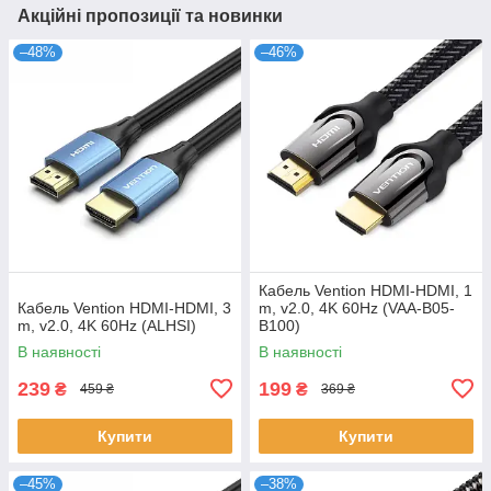
Акційні пропозиції та новинки
–48%
–46%
Кабель Vention HDMI-HDMI, 1
Кабель Vention HDMI-HDMI, 3
m, v2.0, 4K 60Hz (VAA-B05-
m, v2.0, 4K 60Hz (ALHSI)
B100)
В наявності
В наявності
239
199
₴
₴
459 ₴
369 ₴
Купити
Купити
–45%
–38%