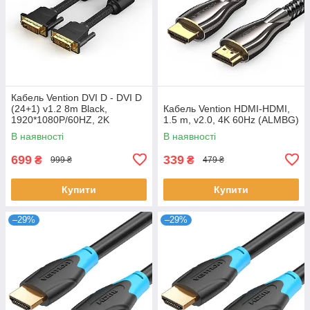
Кабель Vention DVI D - DVI D
(24+1) v1.2 8m Black,
Кабель Vention HDMI-HDMI,
1920*1080P/60HZ, 2K
1.5 m, v2.0, 4K 60Hz (ALMBG)
(EAEBK)
В наявності
В наявності
699
339
₴
₴
999 ₴
479 ₴
Купити
Купити
–29%
–29%