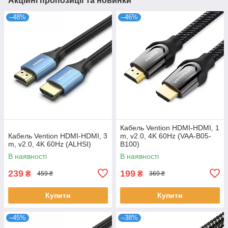
Акційні пропозиції та новинки
–48%
–46%
Кабель Vention HDMI-HDMI, 1
Кабель Vention HDMI-HDMI, 3
m, v2.0, 4K 60Hz (VAA-B05-
m, v2.0, 4K 60Hz (ALHSI)
B100)
В наявності
В наявності
239
199
₴
₴
459 ₴
369 ₴
Купити
Купити
–45%
–38%