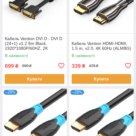
Кабель Vention DVI D - DVI D
(24+1) v1.2 8m Black,
Кабель Vention HDMI-HDMI,
1920*1080P/60HZ, 2K
1.5 m, v2.0, 4K 60Hz (ALMBG)
(EAEBK)
В наявності
В наявності
699
339
₴
₴
999 ₴
479 ₴
Купити
Купити
–29%
–29%