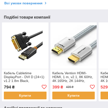
Всі умови повернення
Подібні товари компанії
Кабель Cabletime
Кабель Vention HDMI-
Кабе
DisplayPort - DVI D (24+1)
HDMI, 1 m, v2.1, 8K 60Hz,
HDMI
v1.2 1.8m Black,
4K 165Hz, 2K 144Hz,
4K 1
1920*1080P/60HZ (CD34K)
1080P 240Hz (ALCIF)
1080
794
399
529
₴
₴
439 ₴
Купити
Купити