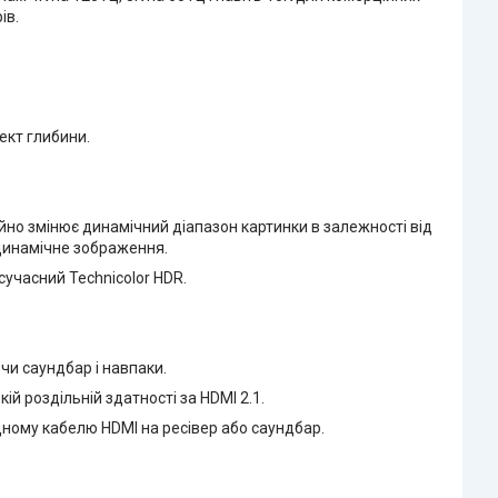
ів.
ект глибини.
йно змінює динамічний діапазон картинки в залежності від
 динамічне зображення.
сучасний Technicolor HDR.
чи саундбар і навпаки.
ій роздільній здатності за HDMI 2.1.
дному кабелю HDMI на ресівер або саундбар.