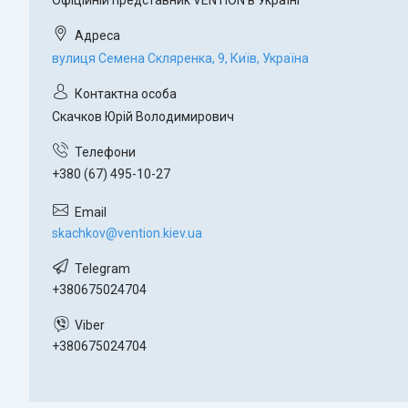
вулиця Семена Скляренка, 9, Київ, Україна
Скачков Юрій Володимирович
+380 (67) 495-10-27
skachkov@vention.kiev.ua
+380675024704
+380675024704