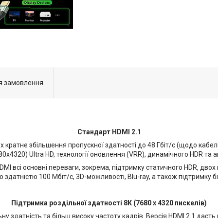
я замовлення
Стандарт HDMI 2.1
х кратне збільшення пропускної здатності до 48 Гбіт/с (щодо кабелі
80х4320) Ultra HD, технології оновлення (VRR), динамічного HDR та
MI всі основні переваги, зокрема, підтримку статичного HDR, двох 
 здатністю 100 Мбіт/с, 3D-можливості, Blu-ray, а також підтримку бі
Підтримка роздільної здатності 8К (7680 х 4320 пискелів)
у здатність та більш високу частоту кадрів. Версія HDMI 2.1 дасть н