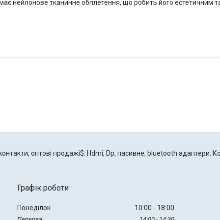
має нейлонове тканинне обплетення, що робить його естетичним та
онтакти, оптові продажі$. Hdmi, Dp, пасивне, bluetooth адаптери. К
Графік роботи
Понеділок
10:00
18:00
14:00
14:30