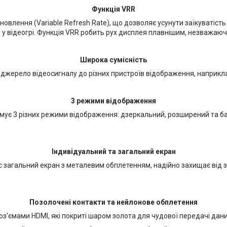
Функція VRR
овлення (Variable Refresh Rate), що дозволяє усунути заїкуватість 
у відеогрі. Функція VRR робить рух дисплея плавнішим, незважаючи
Широка сумісність
джерело відеосигналу до різних пристроїв відображення, наприклад
3 режими відображення
мує 3 різних режими відображення: дзеркальний, розширений та б
Індивідуальний та загальний екран
с загальний екран з металевим обплетенням, надійно захищає від 
Позолочені контакти та нейлонове обплетення
з'ємами HDMI, які покриті шаром золота для чудової передачі даних