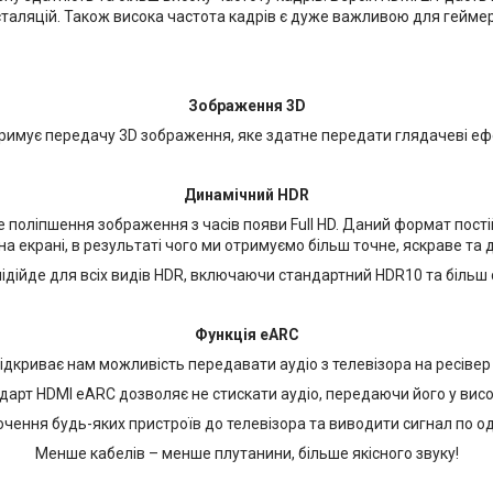
сталяцій. Також висока частота кадрів є дуже важливою для геймер
Зображення 3D
римує передачу 3D зображення, яке здатне передати глядачеві еф
Динамічний HDR
поліпшення зображення з часів появи Full HD. Даний формат пості
 на екрані, в результаті чого ми отримуємо більш точне, яскраве та
підійде для всіх видів HDR, включаючи стандартний HDR10 та більш 
Функція eARC
дкриває нам можливість передавати аудіо з телевізора на ресівер 
дарт HDMI eARC дозволяє не стискати аудіо, передаючи його у висок
чення будь-яких пристроїв до телевізора та виводити сигнал по о
Менше кабелів – менше плутанини, більше якісного звуку!