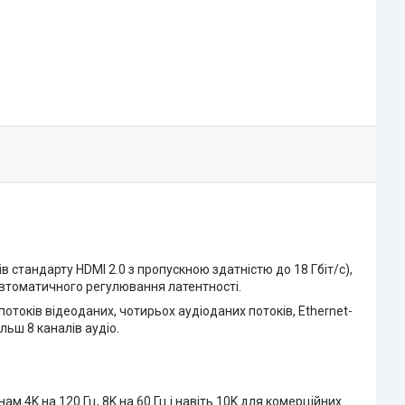
в стандарту HDMI 2.0 з пропускною здатністю до 18 Гбіт/с),
 автоматичного регулювання латентності.
потоків відеоданих, чотирьох аудіоданих потоків, Ethernet-
льш 8 каналів аудіо.
ам 4K на 120 Гц, 8K на 60 Гц і навіть 10K для комерційних