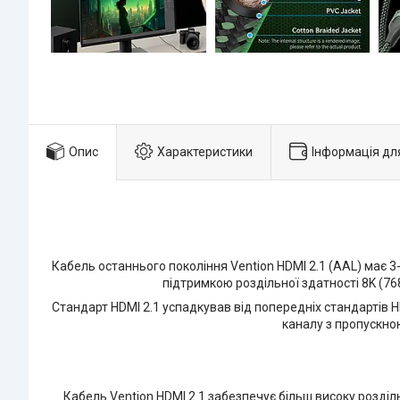
Опис
Характеристики
Інформація дл
Кабель останнього покоління Vention HDMI 2.1 (AAL) має 3-
підтримкою роздільної здатності 8K (76
Стандарт HDMI 2.1 успадкував від попередніх стандартів HD
каналу з пропускною
Кабель Vention HDMI 2.1 забезпечує більш високу роздільн