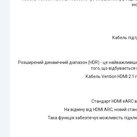
ін
Кабель підт
Розширений динамічний діапазон (HDR) - це найважливіше 
того, що відбувається
Кабель Vention HDMI 2.1 
Стандарт HDMI eARC ві
На відміну від HDMI ARC, новий стан
Така функція забезпечує можливість підклю