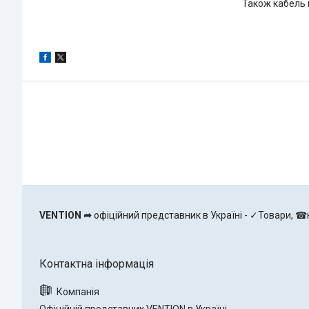
Також кабель 
VENTION ➦
офіційний представник в Україні - ✓Товари, ☎к
Офіційній представник VENTION в Україні