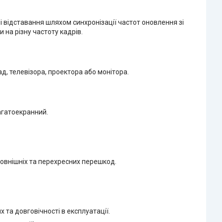
і відставання шляхом синхронізації частот оновлення зі
 на різну частоту кадрів.
, телевізора, проектора або монітора.
агатоекранний.
зовнішніх та перехресних перешкод.
 та довговічності в експлуатації.