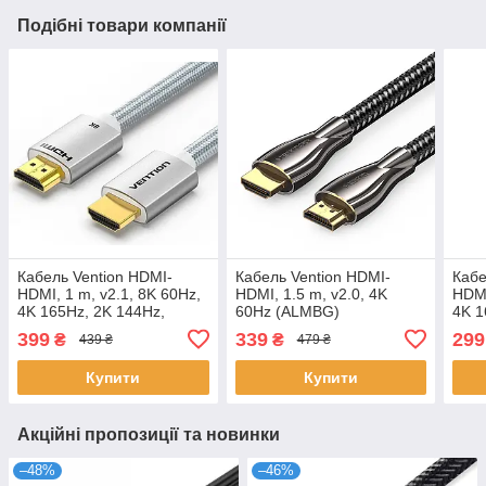
Подібні товари компанії
Кабель Vention HDMI-
Кабель Vention HDMI-
Кабе
HDMI, 1 m, v2.1, 8K 60Hz,
HDMI, 1.5 m, v2.0, 4K
HDMI
4K 165Hz, 2K 144Hz,
60Hz (ALMBG)
4K 1
1080P 240Hz (ALCIF)
1080
399
339
299
₴
₴
439 ₴
479 ₴
Купити
Купити
Акційні пропозиції та новинки
–48%
–46%