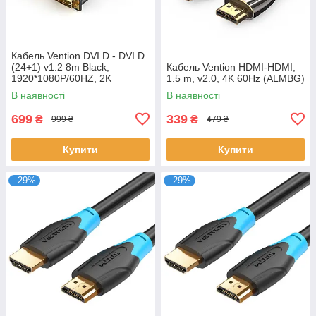
Кабель Vention DVI D - DVI D
(24+1) v1.2 8m Black,
Кабель Vention HDMI-HDMI,
1920*1080P/60HZ, 2K
1.5 m, v2.0, 4K 60Hz (ALMBG)
(EAEBK)
В наявності
В наявності
699
339
₴
₴
999 ₴
479 ₴
Купити
Купити
–29%
–29%