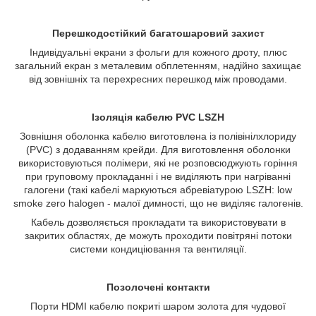
Перешкодостійкий багатошаровий захист
Індивідуальні екрани з фольги для кожного дроту, плюс
загальний екран з металевим обплетенням, надійно захищає
від зовнішніх та перехресних перешкод між проводами.
Ізоляція кабелю PVC LSZH
Зовнішня оболонка кабелю виготовлена ​​із полівінілхлориду
(РVС) з додаванням крейди. Для виготовлення оболонки
використовуються полімери, які не розповсюджують горіння
при груповому прокладанні і не виділяють при нагріванні
галогени (такі кабелі маркуються абревіатурою LSZH: low
smoke zero halogen - малої димності, що не виділяє галогенів.
Кабель дозволяється прокладати та використовувати в
закритих областях, де можуть проходити повітряні потоки
системи кондиціювання та вентиляції.
Позолочені контакти
Порти HDMI кабелю покриті шаром золота для чудової